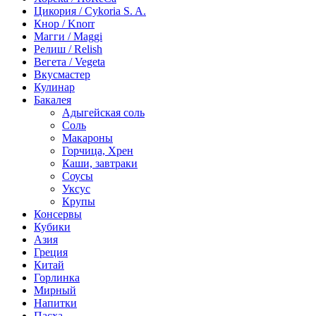
Цикория / Cykoria S. A.
Кнор / Knorr
Магги / Maggi
Релиш / Relish
Вегета / Vegeta
Вкусмастер
Кулинар
Бакалея
Адыгейская соль
Соль
Макароны
Горчица, Хрен
Каши, завтраки
Соусы
Уксус
Крупы
Консервы
Кубики
Азия
Греция
Китай
Горлинка
Мирный
Напитки
Пасха