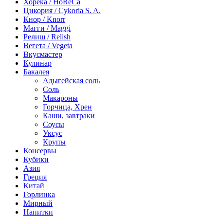
Хорека / HoReCa
Цикория / Cykoria S. A.
Кнор / Knorr
Магги / Maggi
Релиш / Relish
Вегета / Vegeta
Вкусмастер
Кулинар
Бакалея
Адыгейская соль
Соль
Макароны
Горчица, Хрен
Каши, завтраки
Соусы
Уксус
Крупы
Консервы
Кубики
Азия
Греция
Китай
Горлинка
Мирный
Напитки