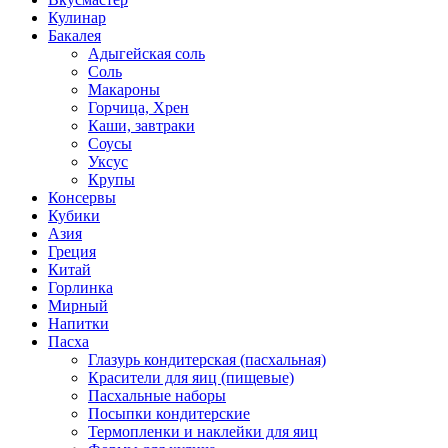
Кулинар
Бакалея
Адыгейская соль
Соль
Макароны
Горчица, Хрен
Каши, завтраки
Соусы
Уксус
Крупы
Консервы
Кубики
Азия
Греция
Китай
Горлинка
Мирный
Напитки
Пасха
Глазурь кондитерская (пасхальная)
Красители для яиц (пищевые)
Пасхальные наборы
Посыпки кондитерские
Термопленки и наклейки для яиц