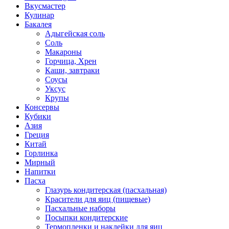
Вкусмастер
Кулинар
Бакалея
Адыгейская соль
Соль
Макароны
Горчица, Хрен
Каши, завтраки
Соусы
Уксус
Крупы
Консервы
Кубики
Азия
Греция
Китай
Горлинка
Мирный
Напитки
Пасха
Глазурь кондитерская (пасхальная)
Красители для яиц (пищевые)
Пасхальные наборы
Посыпки кондитерские
Термопленки и наклейки для яиц