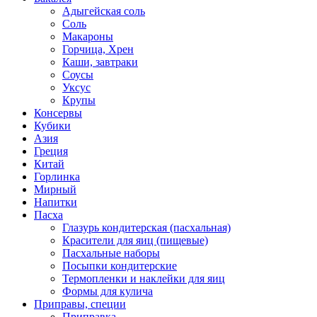
Адыгейская соль
Соль
Макароны
Горчица, Хрен
Каши, завтраки
Соусы
Уксус
Крупы
Консервы
Кубики
Азия
Греция
Китай
Горлинка
Мирный
Напитки
Пасха
Глазурь кондитерская (пасхальная)
Красители для яиц (пищевые)
Пасхальные наборы
Посыпки кондитерские
Термопленки и наклейки для яиц
Формы для кулича
Приправы, специи
Приправка