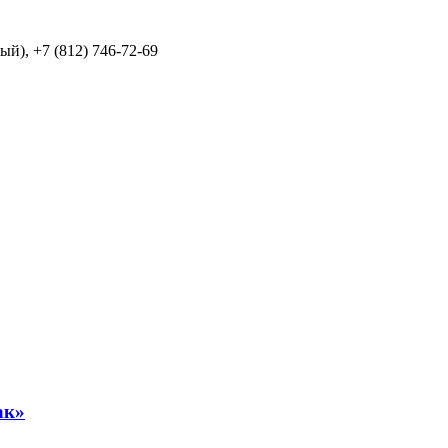
й), +7 (812) 746-72-69
ак»