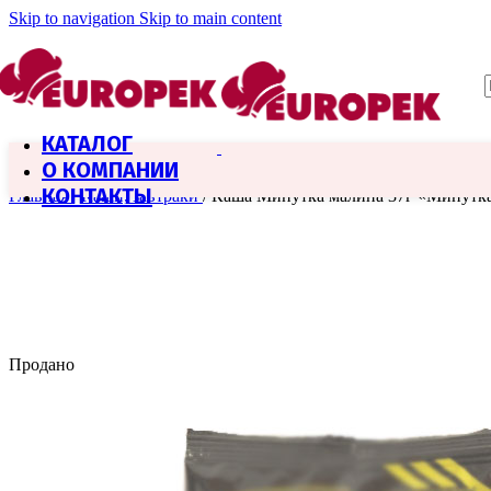
Skip to navigation
Skip to main content
КАТАЛОГ
О КОМПАНИИ
КОНТАКТЫ
Главная
/
Каши, завтраки
/
Каша Минутка малина 37г «Минутк
Продано