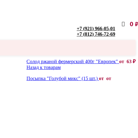
0
+7 (921) 966-05-01
+7 (812) 746-72-69
Солод ржаной фермерский 400г "Европек"
от
63
₽
Назад к товарам
Посыпка "Голубой микс" (15 шт.)
от от