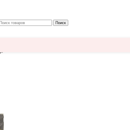
Поиск
а»