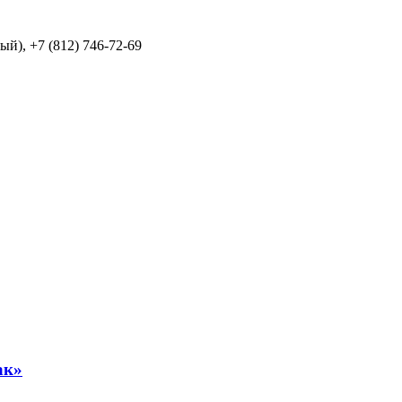
й), +7 (812) 746-72-69
ак»