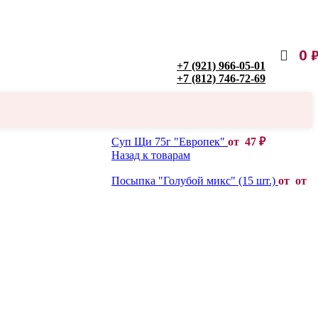
0
+7 (921) 966-05-01
+7 (812) 746-72-69
Суп Щи 75г "Европек"
от
47
₽
Назад к товарам
Посыпка "Голубой микс" (15 шт.)
от от