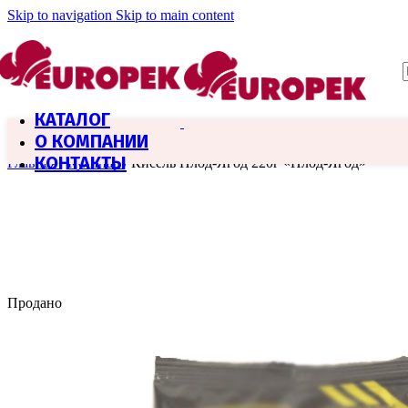
Skip to navigation
Skip to main content
КАТАЛОГ
О КОМПАНИИ
КОНТАКТЫ
Главная
/
Кулинар
/
Кисель Плод-Ягод 220г «Плод-Ягод»
Продано