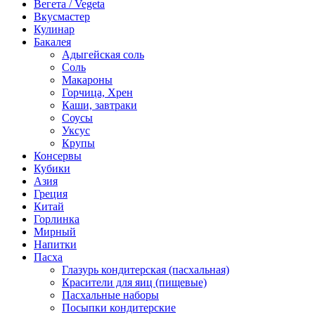
Вегета / Vegeta
Вкусмастер
Кулинар
Бакалея
Адыгейская соль
Соль
Макароны
Горчица, Хрен
Каши, завтраки
Соусы
Уксус
Крупы
Консервы
Кубики
Азия
Греция
Китай
Горлинка
Мирный
Напитки
Пасха
Глазурь кондитерская (пасхальная)
Красители для яиц (пищевые)
Пасхальные наборы
Посыпки кондитерские