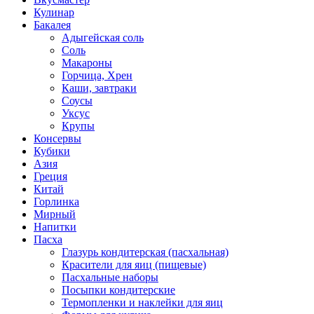
Кулинар
Бакалея
Адыгейская соль
Соль
Макароны
Горчица, Хрен
Каши, завтраки
Соусы
Уксус
Крупы
Консервы
Кубики
Азия
Греция
Китай
Горлинка
Мирный
Напитки
Пасха
Глазурь кондитерская (пасхальная)
Красители для яиц (пищевые)
Пасхальные наборы
Посыпки кондитерские
Термопленки и наклейки для яиц