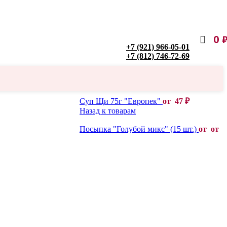
0
+7 (921) 966-05-01
+7 (812) 746-72-69
Суп Щи 75г "Европек"
от
47
₽
Назад к товарам
Посыпка "Голубой микс" (15 шт.)
от от