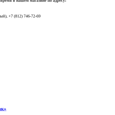
 время в нашем магазине по адресу:
й), +7 (812) 746-72-69
ак»