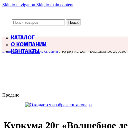
Skip to navigation
Skip to main content
Поиск
КАТАЛОГ
О КОМПАНИИ
КОНТАКТЫ
Главная
/
Приправы, специи
/
Куркума 20г «Волшебное дерево
Продано
Куркума 20г «Волшебное де