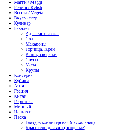
Магги / Maggi
Релиш / Relish
Вегета / Vegeta
Вкусмастер
Кулинар
Бакалея
Адыгейская соль
Соль
Макароны
Горчица, Хрен
Каши, завтраки
Соусы
Уксус
Крупы
Консервы
Кубики
Азия
Греция
Китай
Горлинка
Мирный
Напитки
Пасха
Глазурь кондитерская (пасхальная)
Красители для яиц (пищевые)