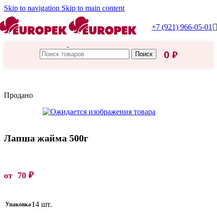
Skip to navigation
Skip to main content
+7 (921) 966-05-01
0
₽
Поиск
Главная
/
Макароны
Продано
Лапша жайма 500г
от
70
₽
14 шт.
Упаковка