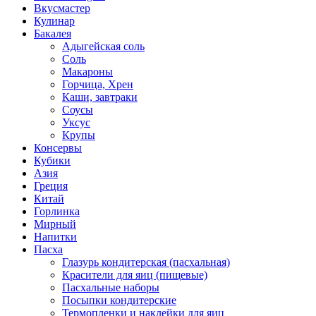
Вкусмастер
Кулинар
Бакалея
Адыгейская соль
Соль
Макароны
Горчица, Хрен
Каши, завтраки
Соусы
Уксус
Крупы
Консервы
Кубики
Азия
Греция
Китай
Горлинка
Мирный
Напитки
Пасха
Глазурь кондитерская (пасхальная)
Красители для яиц (пищевые)
Пасхальные наборы
Посыпки кондитерские
Термопленки и наклейки для яиц