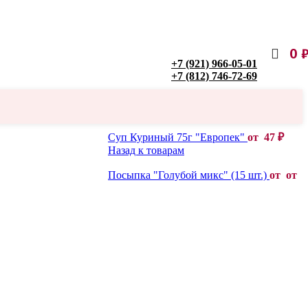
0
+7 (921) 966-05-01
+7 (812) 746-72-69
Суп Куриный 75г "Европек"
от
47
₽
Назад к товарам
Посыпка "Голубой микс" (15 шт.)
от от