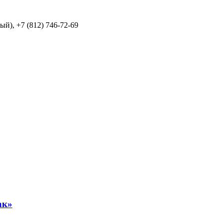
й), +7 (812) 746-72-69
ак»