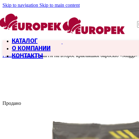
Skip to navigation
Skip to main content
КАТАЛОГ
О КОМПАНИИ
КОНТАКТЫ
Главная
/
Maggi
/
Магги на второе крылышки барбекю «Maggi»
Продано