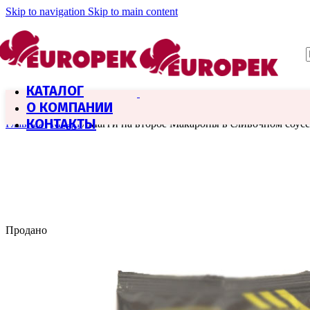
Skip to navigation
Skip to main content
КАТАЛОГ
О КОМПАНИИ
КОНТАКТЫ
Главная
/
Maggi
/
Магги на второе Макароны в сливочном соусе
Продано