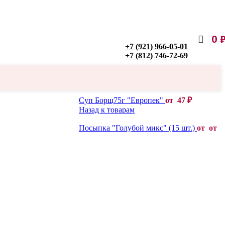
0
+7 (921) 966-05-01
+7 (812) 746-72-69
Суп Борщ75г "Европек"
от
47
₽
Назад к товарам
Посыпка "Голубой микс" (15 шт.)
от от