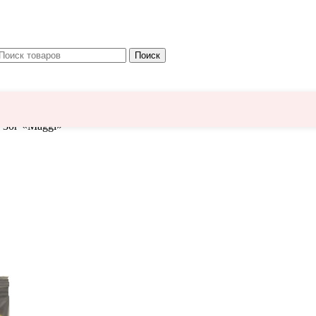
Поиск
 30г «Maggi»