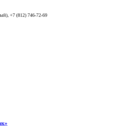
й), +7 (812) 746-72-69
ак»