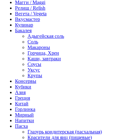
Магги / Maggi
Релиш / Relish
Вегета / Vegeta
Вкусмастер
Кулинар
Бакалея
Адыгейская соль
Соль
Макароны
Горчица, Хрен
Каши, завтраки
Соусы
Уксус
Крупы
Консервы
Кубики
Азия
Греция
Китай
Горлинка
Мирный
Напитки
Пасха
Глазурь кондитерская (пасхальная)
Красители для яиц (пищевые)