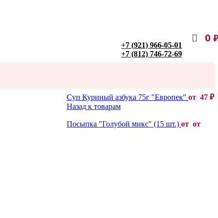
0
+7 (921) 966-05-01
+7 (812) 746-72-69
Суп Куриный азбука 75г "Европек"
от
47
₽
Назад к товарам
Посыпка "Голубой микс" (15 шт.)
от от