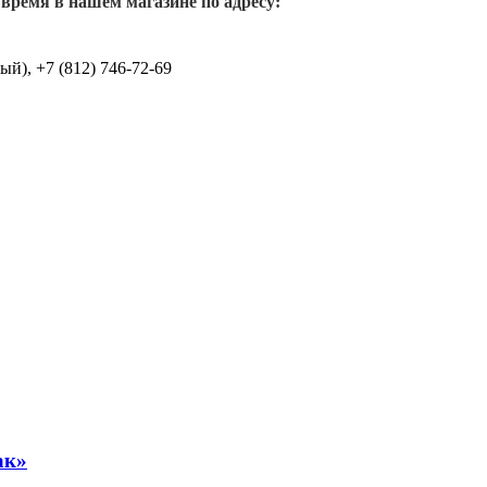
 время в нашем магазине по адресу:
й), +7 (812) 746-72-69
ак»