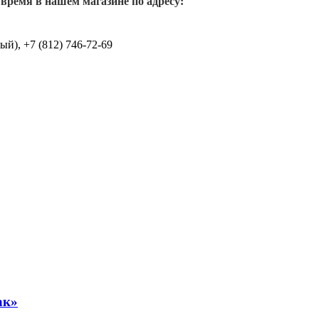
 время в нашем магазине по адресу:
й), +7 (812) 746-72-69
ак»