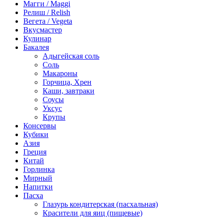
Магги / Maggi
Релиш / Relish
Вегета / Vegeta
Вкусмастер
Кулинар
Бакалея
Адыгейская соль
Соль
Макароны
Горчица, Хрен
Каши, завтраки
Соусы
Уксус
Крупы
Консервы
Кубики
Азия
Греция
Китай
Горлинка
Мирный
Напитки
Пасха
Глазурь кондитерская (пасхальная)
Красители для яиц (пищевые)