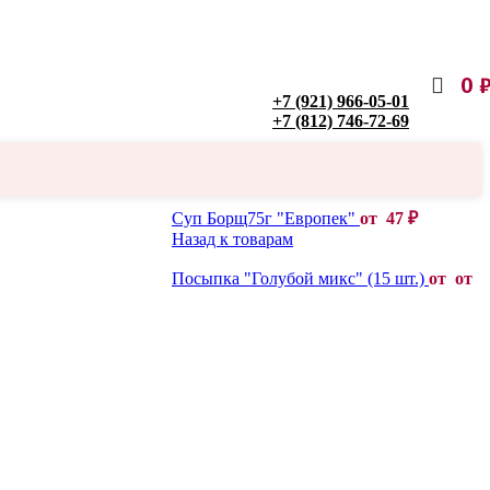
0
+7 (921) 966-05-01
+7 (812) 746-72-69
Суп Борщ75г "Европек"
от
47
₽
Назад к товарам
Посыпка "Голубой микс" (15 шт.)
от от