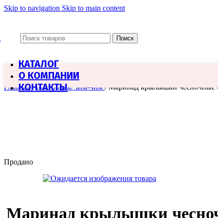
Skip to navigation
Skip to main content
Поиск
КАТАЛОГ
О КОМПАНИИ
КОНТАКТЫ
Главная
/
Костровок/Чим-чим
/
Маринад крылышки чесночные 
Продано
Маринад крылышки чесноч