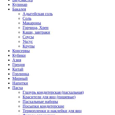
Кулинар
Бакалея
Адыгейская соль
Соль
Макароны
Горчица, Хрен
Каши, завтраки
Соусы
Уксус
Крупы
Консервы
Кубики
Азия
Греция
Китай
Горлинка
Мирный
Напитки
Пасха
Глазурь кондитерская (пасхальная)
Красители для яиц (пищевые)
Пасхальные наборы
Посыпки кондитерские
Термопленки и наклейки для яиц