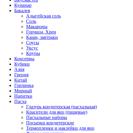
Кулинар
Бакалея
Адыгейская соль
Соль
Макароны
Горчица, Хрен
Каши, завтраки
Соусы
Уксус
Крупы
Консервы
Кубики
Азия
Греция
Китай
Горлинка
Мирный
Напитки
Пасха
Глазурь кондитерская (пасхальная)
Красители для яиц (пищевые)
Пасхальные наборы
Посыпки кондитерские
Термопленки и наклейки для яиц