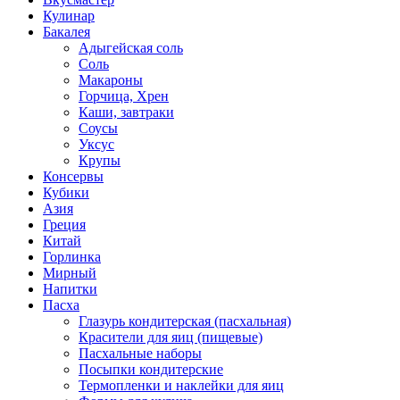
Кулинар
Бакалея
Адыгейская соль
Соль
Макароны
Горчица, Хрен
Каши, завтраки
Соусы
Уксус
Крупы
Консервы
Кубики
Азия
Греция
Китай
Горлинка
Мирный
Напитки
Пасха
Глазурь кондитерская (пасхальная)
Красители для яиц (пищевые)
Пасхальные наборы
Посыпки кондитерские
Термопленки и наклейки для яиц