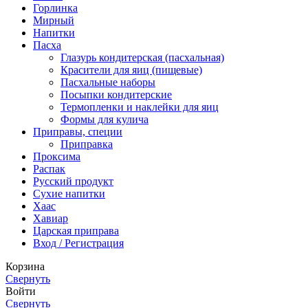
Горлинка
Мирный
Напитки
Пасха
Глазурь кондитерская (пасхальная)
Красители для яиц (пищевые)
Пасхальные наборы
Посыпки кондитерские
Термопленки и наклейки для яиц
Формы для кулича
Приправы, специи
Приправка
Проксима
Распак
Русский продукт
Сухие напитки
Хаас
Хавиар
Царская приправа
Вход / Регистрация
Корзина
Свернуть
Войти
Свернуть