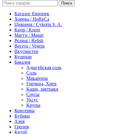
Поиск
Каталог Европек
Хорека / HoReCa
Цикория / Cykoria S. A.
Кнор / Knorr
Магги / Maggi
Релиш / Relish
Вегета / Vegeta
Вкусмастер
Кулинар
Бакалея
Адыгейская соль
Соль
Макароны
Горчица, Хрен
Каши, завтраки
Соусы
Уксус
Крупы
Консервы
Кубики
Азия
Греция
Китай