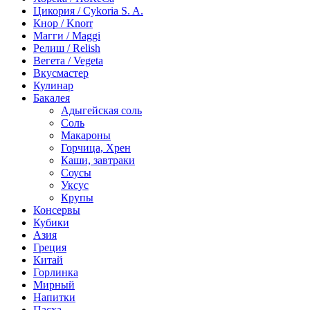
Цикория / Cykoria S. A.
Кнор / Knorr
Магги / Maggi
Релиш / Relish
Вегета / Vegeta
Вкусмастер
Кулинар
Бакалея
Адыгейская соль
Соль
Макароны
Горчица, Хрен
Каши, завтраки
Соусы
Уксус
Крупы
Консервы
Кубики
Азия
Греция
Китай
Горлинка
Мирный
Напитки
Пасха