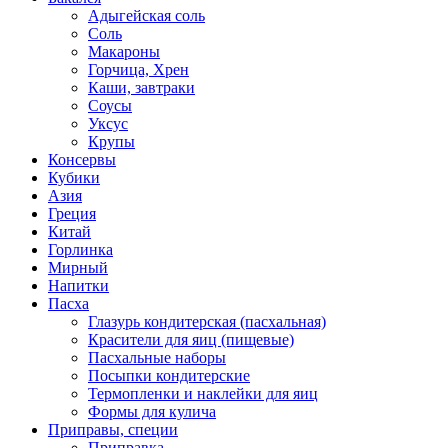
Адыгейская соль
Соль
Макароны
Горчица, Хрен
Каши, завтраки
Соусы
Уксус
Крупы
Консервы
Кубики
Азия
Греция
Китай
Горлинка
Мирный
Напитки
Пасха
Глазурь кондитерская (пасхальная)
Красители для яиц (пищевые)
Пасхальные наборы
Посыпки кондитерские
Термопленки и наклейки для яиц
Формы для кулича
Приправы, специи
Приправка