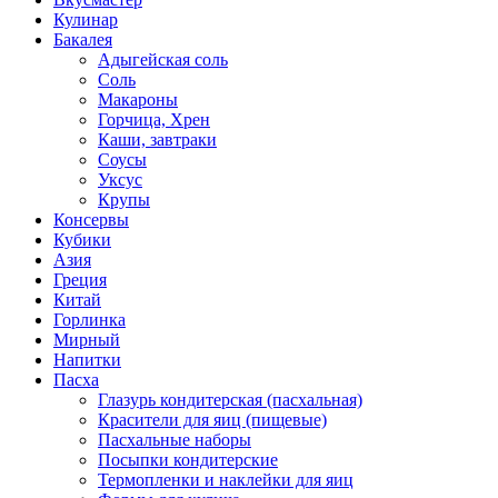
Кулинар
Бакалея
Адыгейская соль
Соль
Макароны
Горчица, Хрен
Каши, завтраки
Соусы
Уксус
Крупы
Консервы
Кубики
Азия
Греция
Китай
Горлинка
Мирный
Напитки
Пасха
Глазурь кондитерская (пасхальная)
Красители для яиц (пищевые)
Пасхальные наборы
Посыпки кондитерские
Термопленки и наклейки для яиц