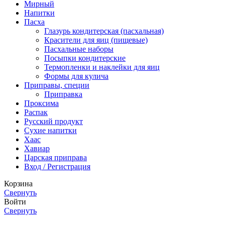
Мирный
Напитки
Пасха
Глазурь кондитерская (пасхальная)
Красители для яиц (пищевые)
Пасхальные наборы
Посыпки кондитерские
Термопленки и наклейки для яиц
Формы для кулича
Приправы, специи
Приправка
Проксима
Распак
Русский продукт
Сухие напитки
Хаас
Хавиар
Царская приправа
Вход / Регистрация
Корзина
Свернуть
Войти
Свернуть