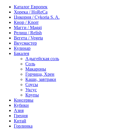
Каталог Европек
Хорека / HoReCa
Цикория / Cykoria S. A.
Кнор / Knorr
Магги / Maggi
Релиш / Relish
Вегета / Vegeta
Вкусмастер
Кулинар
Бакалея
Адыгейская соль
Соль
Макароны
Горчица, Хрен
Каши, завтраки
Соусы
Уксус
Крупы
Консервы
Кубики
Азия
Греция
Китай
Горлинка