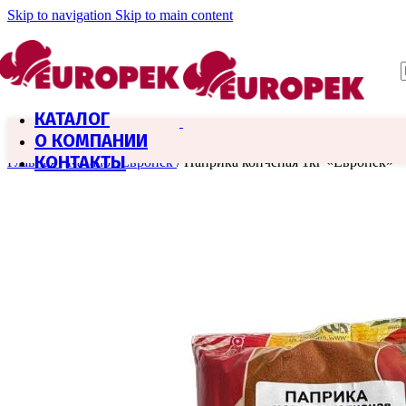
Skip to navigation
Skip to main content
КАТАЛОГ
О КОМПАНИИ
КОНТАКТЫ
Главная
/
Каталог Европек
/
Паприка копченая 1кг «Европек»