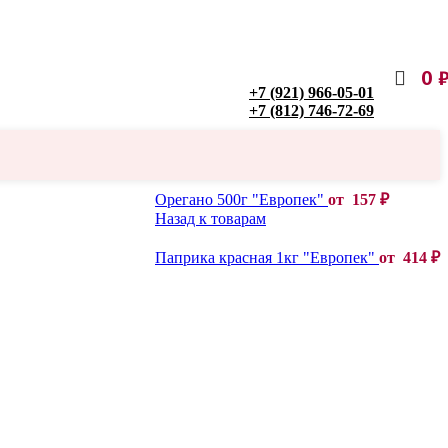
0
+7 (921) 966-05-01
+7 (812) 746-72-69
Орегано 500г "Европек"
от
157
₽
Назад к товарам
Паприка красная 1кг "Европек"
от
414
₽