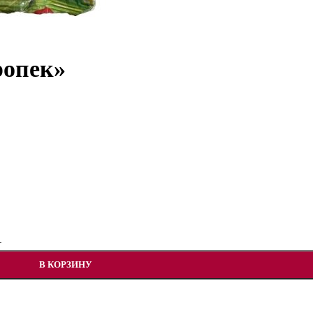
ропек»
В КОРЗИНУ