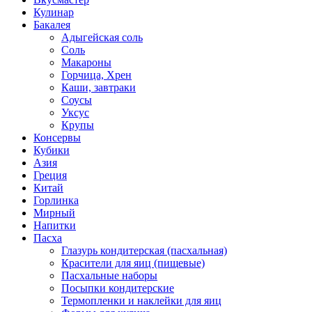
Кулинар
Бакалея
Адыгейская соль
Соль
Макароны
Горчица, Хрен
Каши, завтраки
Соусы
Уксус
Крупы
Консервы
Кубики
Азия
Греция
Китай
Горлинка
Мирный
Напитки
Пасха
Глазурь кондитерская (пасхальная)
Красители для яиц (пищевые)
Пасхальные наборы
Посыпки кондитерские
Термопленки и наклейки для яиц