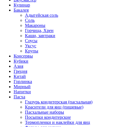
Кулинар
Бакалея
Адыгейская соль
Соль
Макароны
Горчица, Хрен
Каши, завтраки
Соусы
Уксус
Крупы
Консервы
Кубики
Азия
Греция
Китай
Горлинка
Мирный
Напитки
Пасха
Глазурь кондитерская (пасхальная)
Красители для яиц (пищевые)
Пасхальные наборы
Посыпки кондитерские
Термопленки и наклейки для яиц