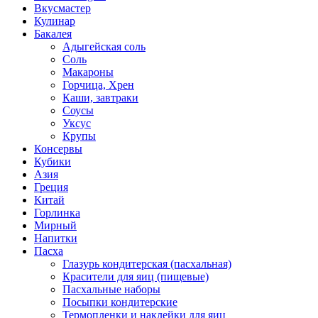
Вкусмастер
Кулинар
Бакалея
Адыгейская соль
Соль
Макароны
Горчица, Хрен
Каши, завтраки
Соусы
Уксус
Крупы
Консервы
Кубики
Азия
Греция
Китай
Горлинка
Мирный
Напитки
Пасха
Глазурь кондитерская (пасхальная)
Красители для яиц (пищевые)
Пасхальные наборы
Посыпки кондитерские
Термопленки и наклейки для яиц