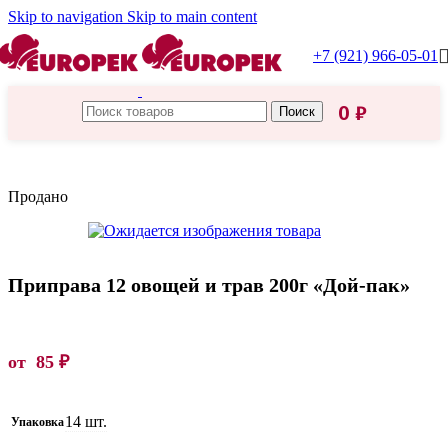
Skip to navigation
Skip to main content
+7 (921) 966-05-01
0
₽
Поиск
Главная
/
Проксима
Продано
Приправа 12 овощей и трав 200г «Дой-пак»
от
85
₽
14 шт.
Упаковка