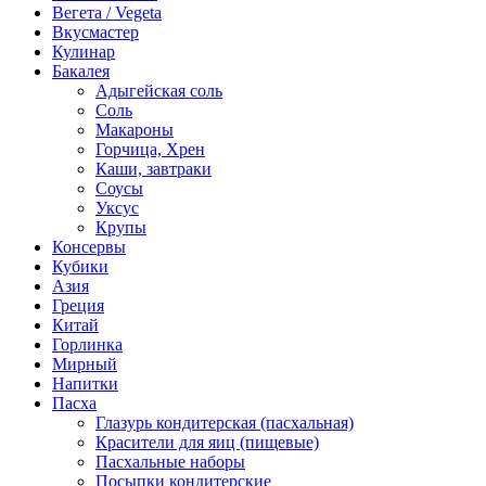
Вегета / Vegeta
Вкусмастер
Кулинар
Бакалея
Адыгейская соль
Соль
Макароны
Горчица, Хрен
Каши, завтраки
Соусы
Уксус
Крупы
Консервы
Кубики
Азия
Греция
Китай
Горлинка
Мирный
Напитки
Пасха
Глазурь кондитерская (пасхальная)
Красители для яиц (пищевые)
Пасхальные наборы
Посыпки кондитерские