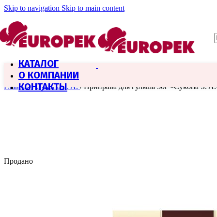
Skip to navigation
Skip to main content
КАТАЛОГ
О КОМПАНИИ
КОНТАКТЫ
Главная
/
Cykoria S. A.
/
Приправа для гуляша 30г «Cykoria S. A.
Продано