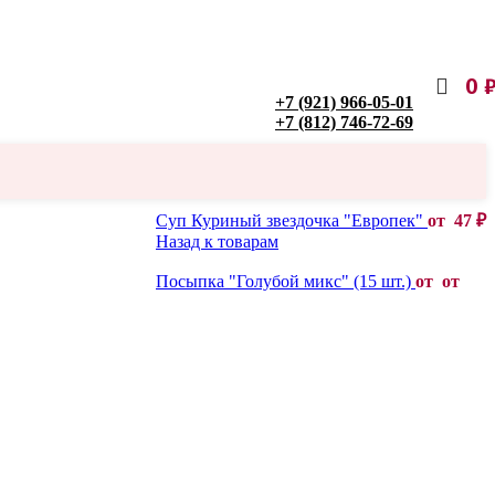
0
+7 (921) 966-05-01
+7 (812) 746-72-69
Суп Куриный звездочка "Европек"
от
47
₽
Назад к товарам
Посыпка "Голубой микс" (15 шт.)
от от