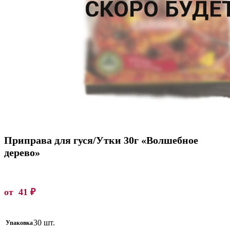
Приправа для гуся/Утки 30г «Волшебное
дерево»
от
41
₽
30 шт.
Упаковка