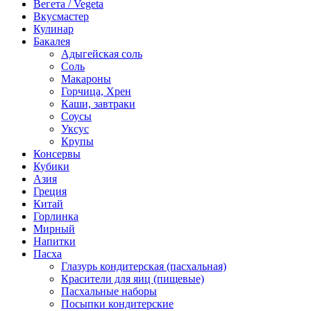
Вегета / Vegeta
Вкусмастер
Кулинар
Бакалея
Адыгейская соль
Соль
Макароны
Горчица, Хрен
Каши, завтраки
Соусы
Уксус
Крупы
Консервы
Кубики
Азия
Греция
Китай
Горлинка
Мирный
Напитки
Пасха
Глазурь кондитерская (пасхальная)
Красители для яиц (пищевые)
Пасхальные наборы
Посыпки кондитерские