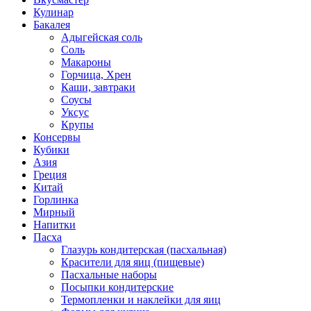
Кулинар
Бакалея
Адыгейская соль
Соль
Макароны
Горчица, Хрен
Каши, завтраки
Соусы
Уксус
Крупы
Консервы
Кубики
Азия
Греция
Китай
Горлинка
Мирный
Напитки
Пасха
Глазурь кондитерская (пасхальная)
Красители для яиц (пищевые)
Пасхальные наборы
Посыпки кондитерские
Термопленки и наклейки для яиц