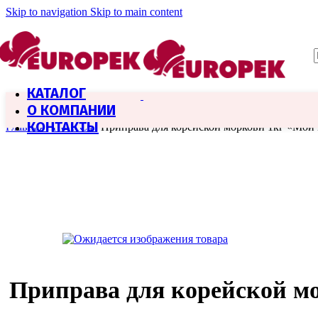
Skip to navigation
Skip to main content
КАТАЛОГ
О КОМПАНИИ
КОНТАКТЫ
Главная
/
HoReCa
/
Приправа для корейской моркови 1кг «Мой
Приправа для корейской м