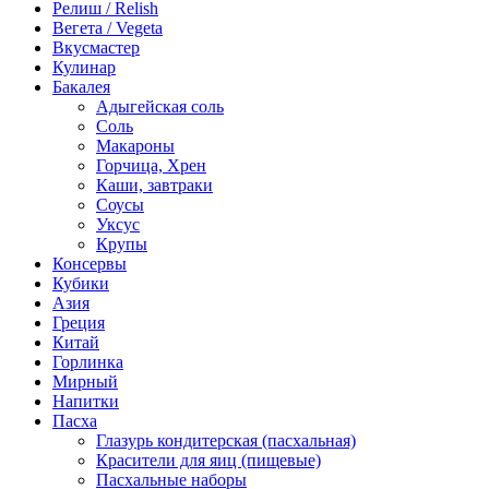
Релиш / Relish
Вегета / Vegeta
Вкусмастер
Кулинар
Бакалея
Адыгейская соль
Соль
Макароны
Горчица, Хрен
Каши, завтраки
Соусы
Уксус
Крупы
Консервы
Кубики
Азия
Греция
Китай
Горлинка
Мирный
Напитки
Пасха
Глазурь кондитерская (пасхальная)
Красители для яиц (пищевые)
Пасхальные наборы