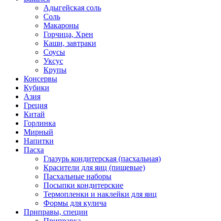
Адыгейская соль
Соль
Макароны
Горчица, Хрен
Каши, завтраки
Соусы
Уксус
Крупы
Консервы
Кубики
Азия
Греция
Китай
Горлинка
Мирный
Напитки
Пасха
Глазурь кондитерская (пасхальная)
Красители для яиц (пищевые)
Пасхальные наборы
Посыпки кондитерские
Термопленки и наклейки для яиц
Формы для кулича
Приправы, специи
Приправка