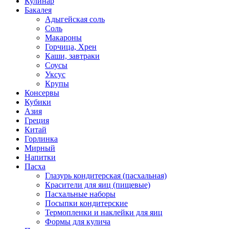
Кулинар
Бакалея
Адыгейская соль
Соль
Макароны
Горчица, Хрен
Каши, завтраки
Соусы
Уксус
Крупы
Консервы
Кубики
Азия
Греция
Китай
Горлинка
Мирный
Напитки
Пасха
Глазурь кондитерская (пасхальная)
Красители для яиц (пищевые)
Пасхальные наборы
Посыпки кондитерские
Термопленки и наклейки для яиц
Формы для кулича