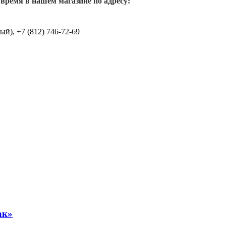
 время в нашем магазине по адресу:
й), +7 (812) 746-72-69
ак»