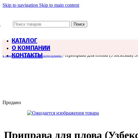
Skip to navigation
Skip to main content
Поиск
КАТАЛОГ
О КОМПАНИИ
КОНТАКТЫ
Главная
/
Царская приправа
/
Приправа для плова (Узбекская) 3
Продано
Приправа для плова (Узбек