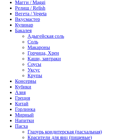
Магги / Maggi
Релиш / Relish
Вегета / Vegeta
Вкусмастер
Кулинар
Бакалея
Адыгейская соль
Соль
Макароны
Горчица, Хрен
Каши, завтраки
Соусы
Уксус
Крупы
Консервы
Кубики
Азия
Греция
Китай
Горлинка
Мирный
Напитки
Пасха
Глазурь кондитерская (пасхальная)
Красители для яиц (пищевые)