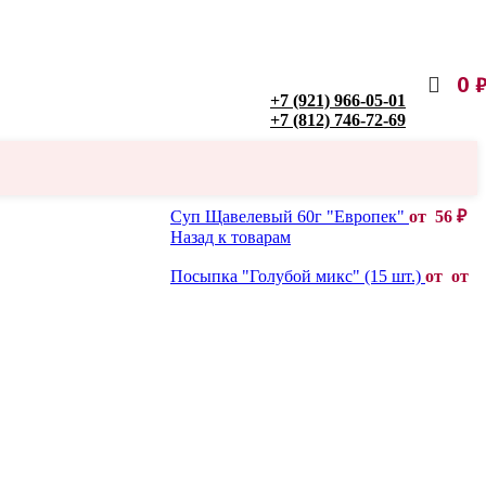
0
+7 (921) 966-05-01
+7 (812) 746-72-69
Суп Щавелевый 60г "Европек"
от
56
₽
Назад к товарам
Посыпка "Голубой микс" (15 шт.)
от от