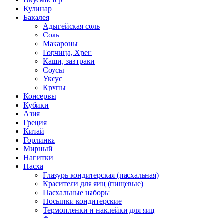
Кулинар
Бакалея
Адыгейская соль
Соль
Макароны
Горчица, Хрен
Каши, завтраки
Соусы
Уксус
Крупы
Консервы
Кубики
Азия
Греция
Китай
Горлинка
Мирный
Напитки
Пасха
Глазурь кондитерская (пасхальная)
Красители для яиц (пищевые)
Пасхальные наборы
Посыпки кондитерские
Термопленки и наклейки для яиц