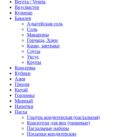
Вегета / Vegeta
Вкусмастер
Кулинар
Бакалея
Адыгейская соль
Соль
Макароны
Горчица, Хрен
Каши, завтраки
Соусы
Уксус
Крупы
Консервы
Кубики
Азия
Греция
Китай
Горлинка
Мирный
Напитки
Пасха
Глазурь кондитерская (пасхальная)
Красители для яиц (пищевые)
Пасхальные наборы
Посыпки кондитерские