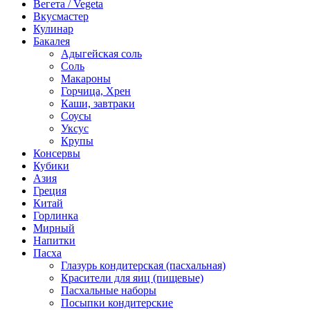
Вегета / Vegeta
Вкусмастер
Кулинар
Бакалея
Адыгейская соль
Соль
Макароны
Горчица, Хрен
Каши, завтраки
Соусы
Уксус
Крупы
Консервы
Кубики
Азия
Греция
Китай
Горлинка
Мирный
Напитки
Пасха
Глазурь кондитерская (пасхальная)
Красители для яиц (пищевые)
Пасхальные наборы
Посыпки кондитерские