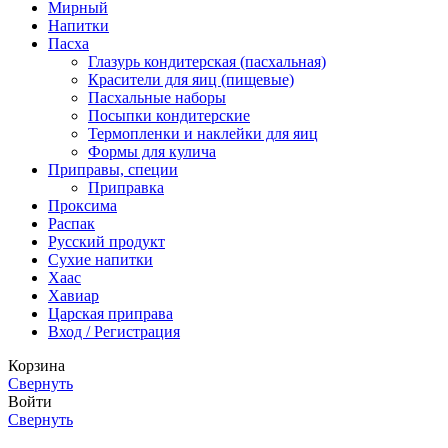
Мирный
Напитки
Пасха
Глазурь кондитерская (пасхальная)
Красители для яиц (пищевые)
Пасхальные наборы
Посыпки кондитерские
Термопленки и наклейки для яиц
Формы для кулича
Приправы, специи
Приправка
Проксима
Распак
Русский продукт
Сухие напитки
Хаас
Хавиар
Царская приправа
Вход / Регистрация
Корзина
Свернуть
Войти
Свернуть