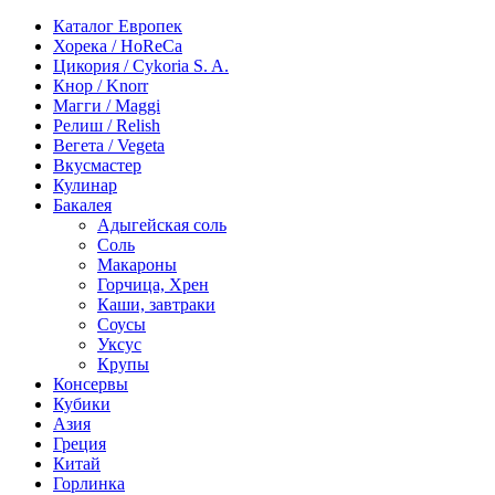
Каталог Европек
Хорека / HoReCa
Цикория / Cykoria S. A.
Кнор / Knorr
Магги / Maggi
Релиш / Relish
Вегета / Vegeta
Вкусмастер
Кулинар
Бакалея
Адыгейская соль
Соль
Макароны
Горчица, Хрен
Каши, завтраки
Соусы
Уксус
Крупы
Консервы
Кубики
Азия
Греция
Китай
Горлинка