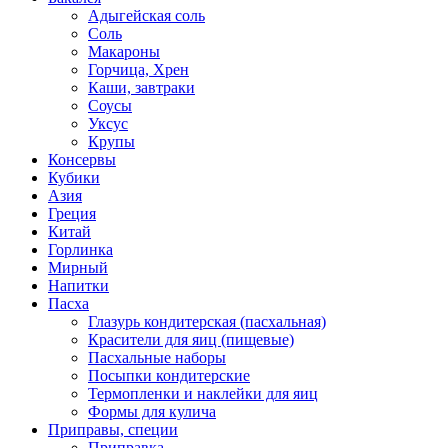
Адыгейская соль
Соль
Макароны
Горчица, Хрен
Каши, завтраки
Соусы
Уксус
Крупы
Консервы
Кубики
Азия
Греция
Китай
Горлинка
Мирный
Напитки
Пасха
Глазурь кондитерская (пасхальная)
Красители для яиц (пищевые)
Пасхальные наборы
Посыпки кондитерские
Термопленки и наклейки для яиц
Формы для кулича
Приправы, специи
Приправка