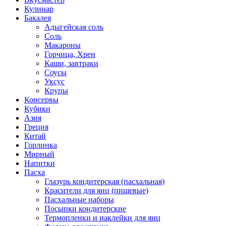
Кулинар
Бакалея
Адыгейская соль
Соль
Макароны
Горчица, Хрен
Каши, завтраки
Соусы
Уксус
Крупы
Консервы
Кубики
Азия
Греция
Китай
Горлинка
Мирный
Напитки
Пасха
Глазурь кондитерская (пасхальная)
Красители для яиц (пищевые)
Пасхальные наборы
Посыпки кондитерские
Термопленки и наклейки для яиц