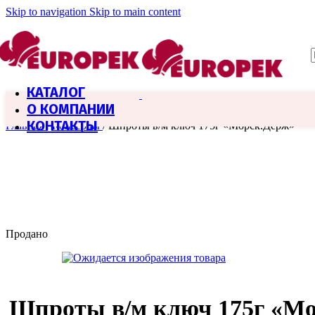
Skip to navigation
Skip to main content
КАТАЛОГ
О КОМПАНИИ
КОНТАКТЫ
Главная
/
Консервы
/
Шпроты в/м ключ 175г «Морск.Держ»
Продано
Шпроты в/м ключ 175г «М