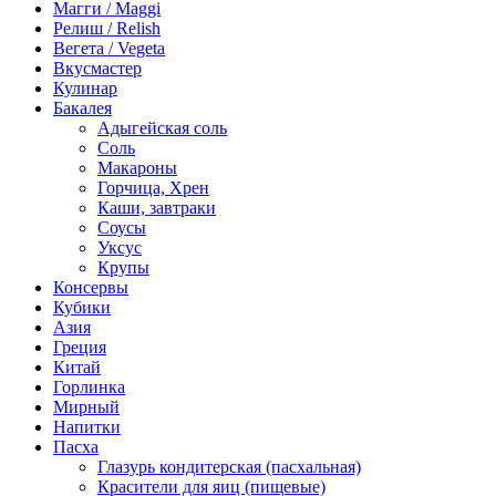
Магги / Maggi
Релиш / Relish
Вегета / Vegeta
Вкусмастер
Кулинар
Бакалея
Адыгейская соль
Соль
Макароны
Горчица, Хрен
Каши, завтраки
Соусы
Уксус
Крупы
Консервы
Кубики
Азия
Греция
Китай
Горлинка
Мирный
Напитки
Пасха
Глазурь кондитерская (пасхальная)
Красители для яиц (пищевые)