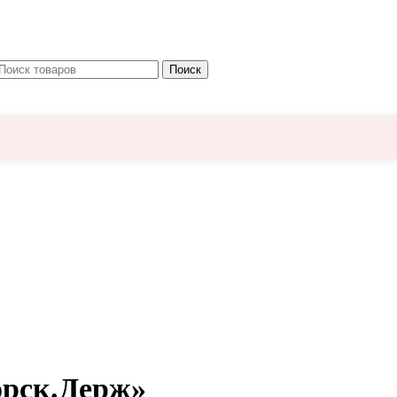
Поиск
орск.Держ»