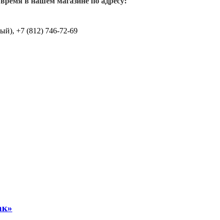
 время в нашем магазине по адресу:
й), +7 (812) 746-72-69
ак»