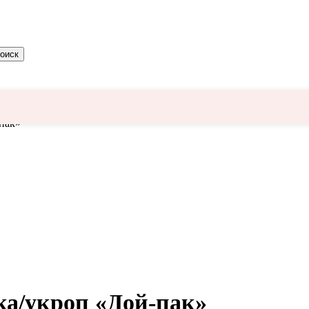
оиск
пак»
ка/укроп «Дой-пак»