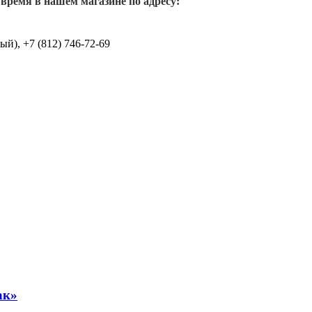
 время в нашем магазине по адресу:
й), +7 (812) 746-72-69
ак»