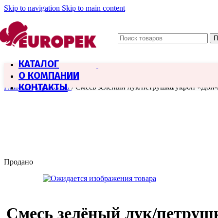
Skip to navigation
Skip to main content
П
КАТАЛОГ
О КОМПАНИИ
КОНТАКТЫ
Главная
/
Проксима
/
Смесь зелёный лук/петрушка/укроп «Дой-
Продано
Смесь зелёный лук/петруш