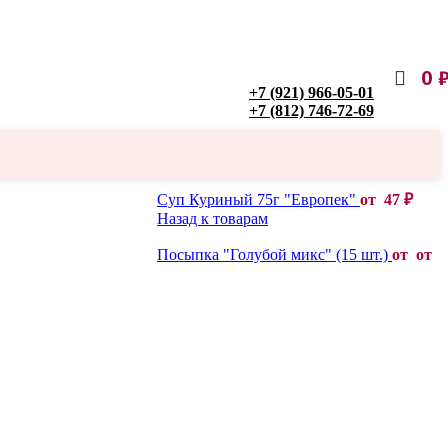
0
+7 (921) 966-05-01
+7 (812) 746-72-69
Суп Куриный 75г "Европек"
от
47
₽
Назад к товарам
Посыпка "Голубой микс" (15 шт.)
от от