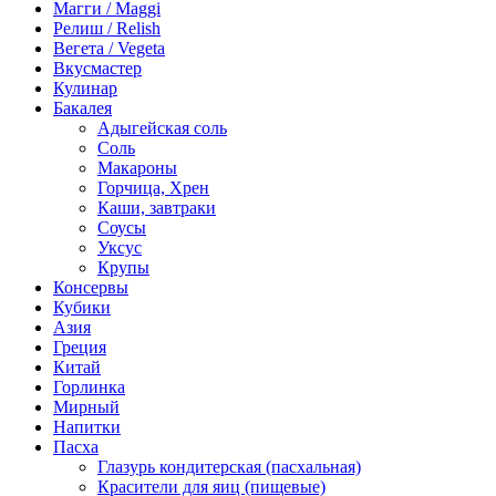
Магги / Maggi
Релиш / Relish
Вегета / Vegeta
Вкусмастер
Кулинар
Бакалея
Адыгейская соль
Соль
Макароны
Горчица, Хрен
Каши, завтраки
Соусы
Уксус
Крупы
Консервы
Кубики
Азия
Греция
Китай
Горлинка
Мирный
Напитки
Пасха
Глазурь кондитерская (пасхальная)
Красители для яиц (пищевые)