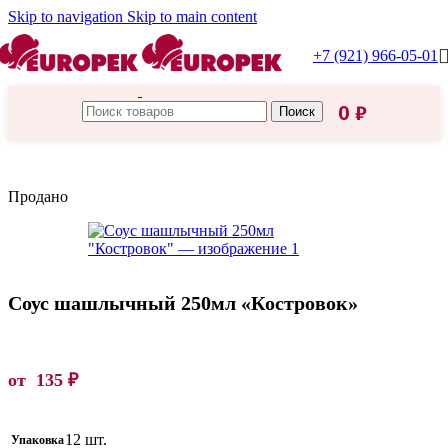
Skip to navigation
Skip to main content
+7 (921) 966-05-01
0
₽
Поиск
Главная
/
Костровок/Чим-чим
Продано
Соус шашлычный 250мл «Костровок»
от
135
₽
12 шт.
Упаковка