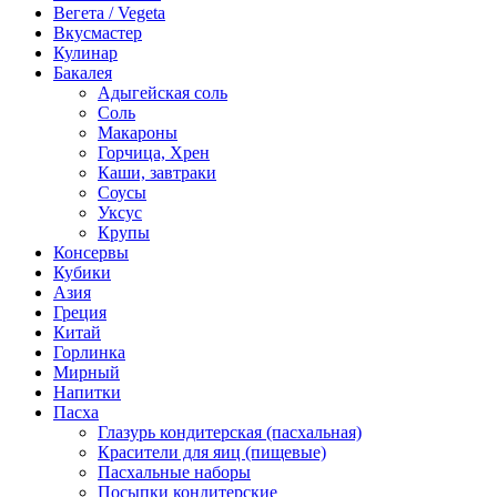
Вегета / Vegeta
Вкусмастер
Кулинар
Бакалея
Адыгейская соль
Соль
Макароны
Горчица, Хрен
Каши, завтраки
Соусы
Уксус
Крупы
Консервы
Кубики
Азия
Греция
Китай
Горлинка
Мирный
Напитки
Пасха
Глазурь кондитерская (пасхальная)
Красители для яиц (пищевые)
Пасхальные наборы
Посыпки кондитерские