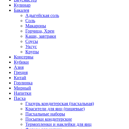
Кулинар
Бакалея
Адыгейская соль
Соль
Макароны
Горчица, Хрен
Каши, завтраки
Соусы
Уксус
Крупы
Консервы
Кубики
Азия
Греция
Китай
Горлинка
Мирный
Напитки
Пасха
Глазурь кондитерская (пасхальная)
Красители для яиц (пищевые)
Пасхальные наборы
Посыпки кондитерские
Термопленки и наклейки для яиц