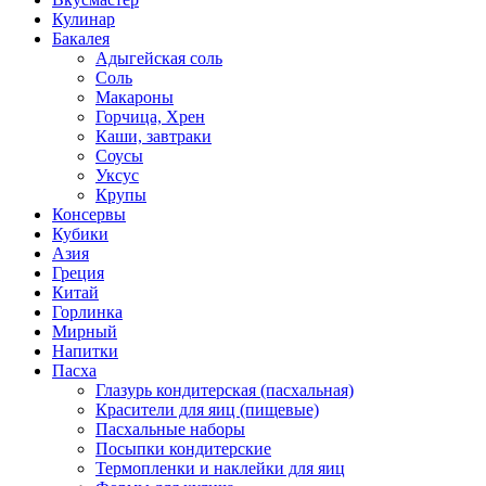
Кулинар
Бакалея
Адыгейская соль
Соль
Макароны
Горчица, Хрен
Каши, завтраки
Соусы
Уксус
Крупы
Консервы
Кубики
Азия
Греция
Китай
Горлинка
Мирный
Напитки
Пасха
Глазурь кондитерская (пасхальная)
Красители для яиц (пищевые)
Пасхальные наборы
Посыпки кондитерские
Термопленки и наклейки для яиц