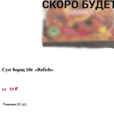
Суп борщ 50г «Relish»
от
19
₽
30 шт.
Упаковка