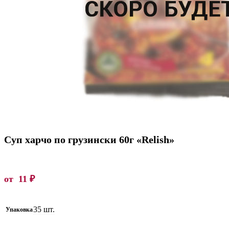
Суп харчо по грузински 60г «Relish»
от
11
₽
35 шт.
Упаковка