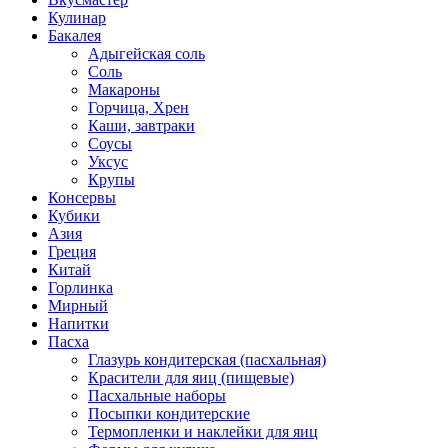
Кулинар
Бакалея
Адыгейская соль
Соль
Макароны
Горчица, Хрен
Каши, завтраки
Соусы
Уксус
Крупы
Консервы
Кубики
Азия
Греция
Китай
Горлинка
Мирный
Напитки
Пасха
Глазурь кондитерская (пасхальная)
Красители для яиц (пищевые)
Пасхальные наборы
Посыпки кондитерские
Термопленки и наклейки для яиц