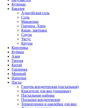
Кулинар
Бакалея
Адыгейская соль
Соль
Макароны
Горчица, Хрен
Каши, завтраки
Соусы
Уксус
Крупы
Консервы
Кубики
Азия
Греция
Китай
Горлинка
Мирный
Напитки
Пасха
Глазурь кондитерская (пасхальная)
Красители для яиц (пищевые)
Пасхальные наборы
Посыпки кондитерские
Термопленки и наклейки для яиц