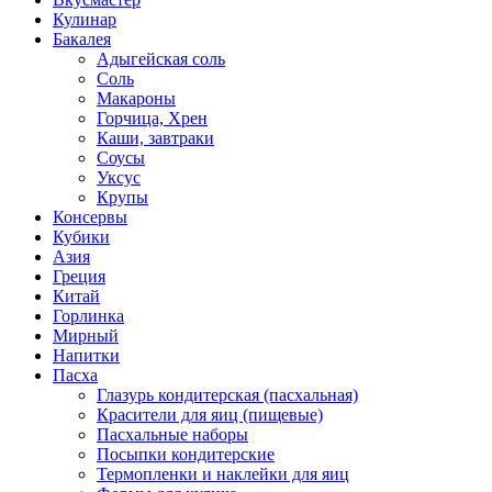
Кулинар
Бакалея
Адыгейская соль
Соль
Макароны
Горчица, Хрен
Каши, завтраки
Соусы
Уксус
Крупы
Консервы
Кубики
Азия
Греция
Китай
Горлинка
Мирный
Напитки
Пасха
Глазурь кондитерская (пасхальная)
Красители для яиц (пищевые)
Пасхальные наборы
Посыпки кондитерские
Термопленки и наклейки для яиц