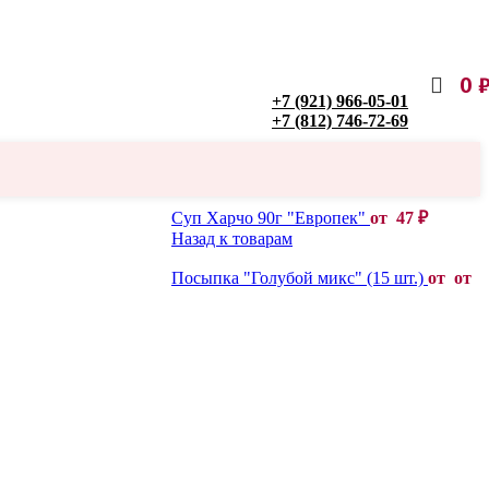
0
+7 (921) 966-05-01
+7 (812) 746-72-69
Суп Харчо 90г "Европек"
от
47
₽
Назад к товарам
Посыпка "Голубой микс" (15 шт.)
от от