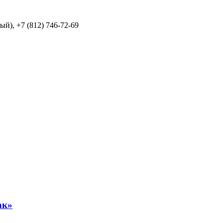
й), +7 (812) 746-72-69
ак»